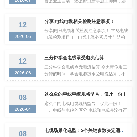
2026-07
管是业主自装，还是部分新手施工师傅，选
电线的时候，总喜欢上手掰一掰、揉一揉。
手感越软，就默认是纯好铜、高品质；手感
偏硬，就觉...
分享|电线电缆相关检测注意事项！
12
分享|电线电缆相关检测注意事项！ 常见电线
2026-06
电缆检测项目 1、电线电缆外观尺寸与结构
检查 主要包括：外观检查、尺寸检查、结构
检查等。 2、电线电缆电气性能检测 主要包
括：直流...
三分钟学会电线承受电流估算
12
三分钟学会电线承受电流估算 今天带你用三
2026-06
分钟的时间，学会电源线承受电流估算，不
浪费时间，直接开始吧。 工作温度30℃，长
期连续90％负载下的载流量 1.5平方毫米
――14A 2.5平方...
这么全的电线电缆规格型号，仅此一份！
08
这么全的电线电缆规格型号，仅此一份！
2026-04
一、电线与电缆的区分 电线和电缆并没有严
格的界限。 通常将芯数少、产品直径小、结
构简单的产品称为电线。没有绝缘的称为裸
电线，其他...
电缆场景化选型：3个关键参数决定适配性
08