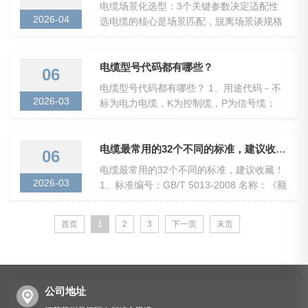
电缆场景化选型：3个关键参数决定适配性
2026-04
选电缆的核心是场景匹配，脱离场景谈规格
都是空谈，关键看这3个参数： 1.导体规格：
载流量的硬指标 导体截面积（单位mm）直
接决定电缆承...
电缆型号代码都有哪些？
06
电缆型号代码都有哪些？ 1、用途代码－不
2026-03
标为电力电缆，K为控制缆，P为信号缆；
2、绝缘代码－Z油浸纸，X橡胶，V聚氯乙
稀，YJ交联聚乙烯 3、导体材料代码－不标
为铜，L为铝； 4、内...
电缆最常用的32个不同的标准，建议收藏！
06
电缆最常用的32个不同的标准，建议收藏！
2026-03
1、标准编号：GB/T 5013-2008 名称：《额
定电压450/750V及以下橡皮绝缘电缆》 2、
标准编号：GB/T 5023-2006 名称：《额定
首页
1
2
3
下一页
末页
电压450/750V及以下聚氯乙烯绝...
公司地址