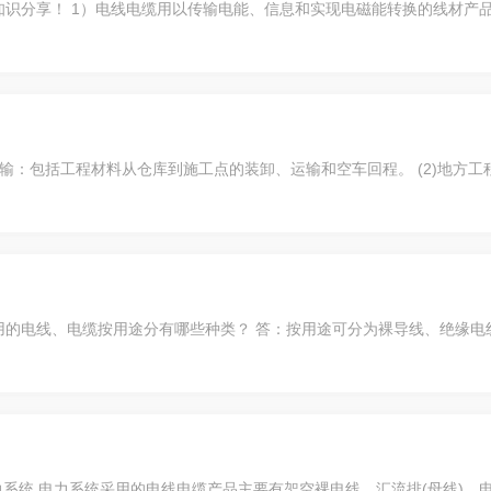
识分享！ 1）电线电缆用以传输电能、信息和实现电磁能转换的线材产品
(1)工地运输：包括工程材料从仓库到施工点的装卸、运输和空车回程。 (2)地
常用的电线、电缆按用途分有哪些种类？ 答：按用途可分为裸导线、绝缘
力系统 电力系统采用的电线电缆产品主要有架空裸电线、汇流排(母线)、